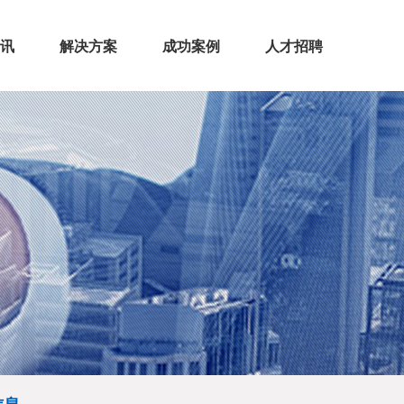
讯
解决方案
成功案例
人才招聘
息
态
道
息
AI联网报警管理
燃气泄漏联网报警
GPS车辆定位管理
高新营销助手
森林防火管理
>
>
>
>
>
>
>
>
>