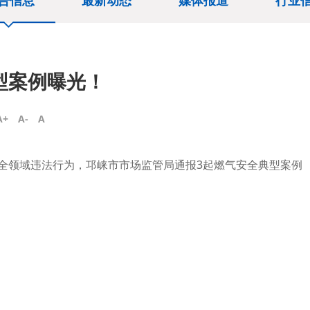
告信息
最新动态
媒体报道
行业
型案例曝光！
A+
A-
A
全领域违法行为，邛崃市市场监管局通报3起燃气安全典型案例